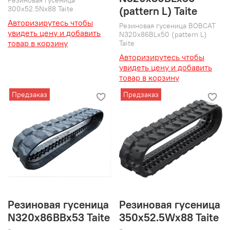
Резиновая гусеница
300x52.5Nx88 Taite
(pattern L) Taite
Авторизирутесь чтобы
Резиновая гусеница BOBCAT
увидеть цену и добавить
N320x86BLx50 (pattern L)
товар в корзину
Taite
Авторизирутесь чтобы
увидеть цену и добавить
товар в корзину
Предзаказ
Предзаказ
Резиновая гусеница
Резиновая гусеница
N320x86BBx53 Taite
350x52.5Wx88 Taite