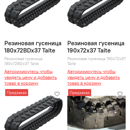
Резиновая гусеница
Резиновая гусеница
180x72BDx37 Taite
190x72x37 Taite
Резиновая гусеница
Резиновая гусеница 190x72x37
180x72BDx37 Taite
Taite
Авторизирутесь чтобы
Авторизирутесь чтобы
увидеть цену и добавить
увидеть цену и добавить
товар в корзину
товар в корзину
Предзаказ
Предзаказ