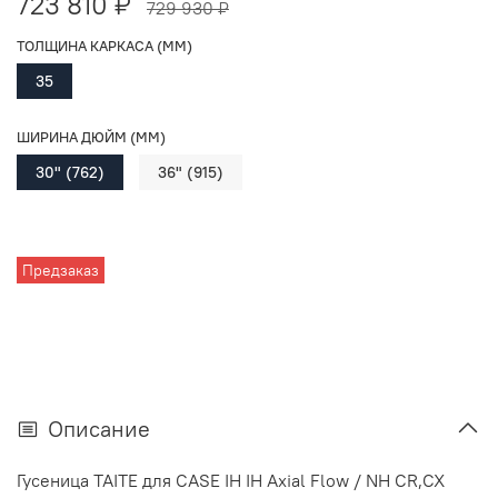
723 810 ₽
729 930 ₽
ТОЛЩИНА КАРКАСА (ММ)
35
ШИРИНА ДЮЙМ (ММ)
30" (762)
36" (915)
Предзаказ
Описание
Гусеница TAITE для
CASE IH IH Axial Flow / NH CR,CX