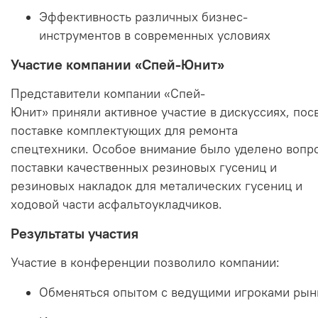
Эффективность
различных
бизнес-
инструментов
в
современных
условиях
Участие
компании
«Спей-Юнит»
Представители
компании
«Спей-
Юнит»
приняли
активное
участие
в
дискуссиях,
пос
поставке комплектующих для ремонта
спецтехники
.
Особое
внимание
было
уделено
вопр
поставки качественных резиновых гусениц и
резиновых накладок для металических гусениц и
ходовой части асфальтоукладчиков.
Результаты
участия
Участие
в
конференции
позволило
компании:
Обменяться
опытом
с
ведущими
игроками
рын