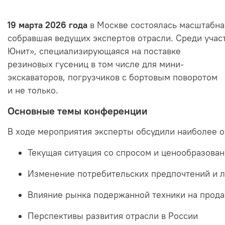
19
марта
2026
года
в
Москве
состоялась
масштабна
собравшая
ведущих
экспертов
отрасли.
Среди
учас
Юнит»,
специализирующаяся
на
поставке
резиновых гусениц в том числе для мини-
экскаваторов, погрузчиков с бортовым поворотом
и не только.
Основные
темы
конференции
В
ходе
мероприятия
эксперты
обсудили
наиболее
о
Текущая
ситуация
со
спросом
и
ценообразова
Изменение
потребительских
предпочтений
и
л
Влияние
рынка
подержанной
техники
на
прод
Перспективы
развития
отрасли
в
России